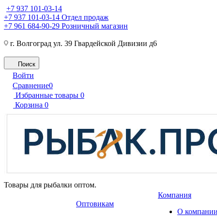
+7 937 101-03-14
+7 937 101-03-14
Отдел продаж
+7 961 684-90-29
Розничный магазин
г. Волгоград ул. 39 Гвардейской Дивизии д6
Поиск
Войти
Сравнение
0
Избранные товары
0
Корзина
0
Товары для рыбалки оптом.
Компания
Оптовикам
О компани