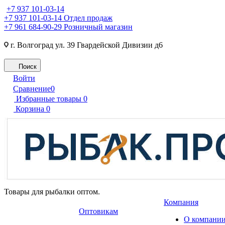
+7 937 101-03-14
+7 937 101-03-14
Отдел продаж
+7 961 684-90-29
Розничный магазин
г. Волгоград ул. 39 Гвардейской Дивизии д6
Поиск
Войти
Сравнение
0
Избранные товары
0
Корзина
0
Товары для рыбалки оптом.
Компания
Оптовикам
О компани