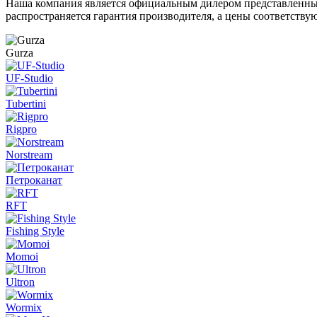
Наша компания является официальным дилером представленных 
распространяется гарантия производителя, а цены соответств
Gurza
UF-Studio
Tubertini
Rigpro
Norstream
Петроканат
RFT
Fishing Style
Momoi
Ultron
Wormix